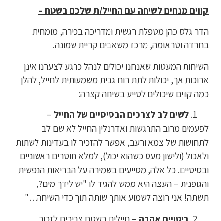
קווים מנחים לשיחה עם החייל/ת שלכם בשטח –
הדר גלס כהן מטפלת רגשית ומדריכה בכירה, מומחית
בחרדה וטראומה, מרכז משאבים קריית שמונה.
השיחות המעטות שאנחנו יכולים לנהל כרגע לצערנו אינן
ארוכות אך, יכולות לתת רוח גבית משמעותית לחייל, להלן
כמה קווים שיכולים לסייע בשיחה קצרה:
לשים לב לצרכים הבסיסיים של החייל
–
לפעמים מרוב התרגשות ואדרנלין החייל לא שם לב
לתחושות של צמא ורעב, אפשר להזכיר לו בעדינות לשתות
ולאכול (ולישון מעט כשהוא יכול), למלא חוסרים ראשוניים
ובסיסיים. כל אלה, מסייעים בשמירה על הבריאות הנפשית
והגופנית – העצה היא ממש להגיד לו "יש לידך מים?,
תשתה! אני רוצה לשמוע אותך שותה תוך כדי השיחה…"
ביטויים אהבה
– חיילים בשטח צריכים לזכור