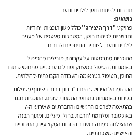
תוכניות לפיתוח חוסן לילדים ונוער
נושאים:
פרויקט
"דרך היצירה"
כולל מגוון תוכניות ייחודיות
וחדשניות לפיתוח חוסן, המספקות מעטפת של מענים
לילדים ונוער, לצוותים החינוכיים ולהורים.
התוכניות מתבססות על עקרונות מובילים מהטיפול
באומנויות, הטיפול במשחק ומודלים עדכניים מתחומי פיתוח
טופס רישום להכשרה
החוסן, הטיפול בטראומה והעבודה הקבוצתית-קהילתית.
דרך היצירה – מתחברים לכוחות ותקווה
הוגה ומנהל הפרויקט הינו ד"ר רונן ברגר בשיתוף מטפלות
בכירות באומנויות בתחומי התמחות שונים. התוכניות נבנו
בהתאמה לצרכים הרגשיים והחברתיים שאירועי ה-7
באוקטובר ומלחמת 'חרבות ברזל' מעלים, ומתוך הבנה
שההצלחה טמונה באיחוד הכוחות המקצועיים, החינוכיים
והאישיים-משפחתיים.