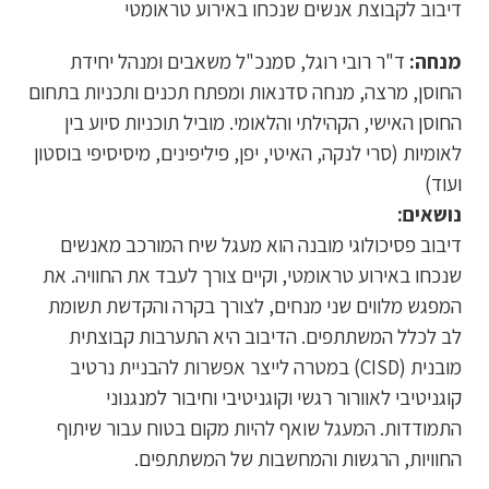
דיבוב לקבוצת אנשים שנכחו באירוע טראומטי
מנחה:
ד"ר רובי רוגל, סמנכ"ל משאבים ומנהל יחידת
החוסן, מרצה, מנחה סדנאות ומפתח תכנים ותכניות בתחום
החוסן האישי, הקהילתי והלאומי. מוביל תוכניות סיוע בין
לאומיות (סרי לנקה, האיטי, יפן, פיליפינים, מיסיסיפי בוסטון
ועוד)
נושאים:
דיבוב פסיכולוגי מובנה הוא מעגל שיח המורכב מאנשים
שנכחו באירוע טראומטי, וקיים צורך לעבד את החוויה. את
המפגש מלווים שני מנחים, לצורך בקרה והקדשת תשומת
לב לכלל המשתתפים. הדיבוב היא התערבות קבוצתית
מובנית (CISD) במטרה לייצר אפשרות להבניית נרטיב
קוגניטיבי לאוורור רגשי וקוגניטיבי וחיבור למנגנוני
טופס רישום להכשרה
התמודדות. המעגל שואף להיות מקום בטוח עבור שיתוף
החוויות, הרגשות והמחשבות של המשתתפים.
דיבוב פסיכולוגי מובנה