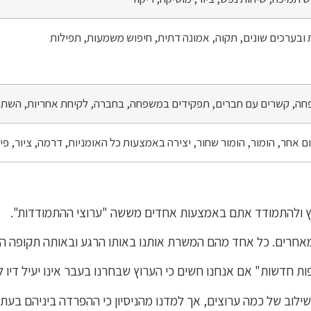
טופס רישום להכשרה
חוסן בשישה ערוצים
 ובערכים שונים, תקוה, אמונה דתית, חיפוש משמעות, תפילות
ה, קשרים עם חברים, תפקידים במשפחה, בחברה, לקיחת אחריות, השתיי
ום אחר, הומור, הומור שחור, יצירה באמצעות כל האומניות, דרמה, ציור, פי
חץ ולהתמודד אתם באמצעות אחדים מששה "ערוצי ההתמודדות".
 מאחרים. כל אחד מהם המשרת אותנו באותו הרגע ובאותה תקופה הוא
פות חדשות" אם אנחנו חשים כי הערוץ שבחרנו בעבר אינו יעיל דיו
שליחה
שילוב של כמה ערוצים, אך למדנו מהניסיון כי ההפרדה ביניהם בע